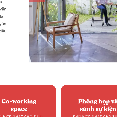
ư,
 văn
Hà
uyên
đầu.
Co-working
Phòng họp v
space
sảnh sự kiện
Ù HỢP NHẤT CHO TỪ 1-
PHÙ HỢP NHẤT CHO TỪ