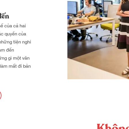
đến
ế của cả hai
ặc quyền của
những tiện nghi
eam đến
ững gì một văn
 làm mất đi bản
Không