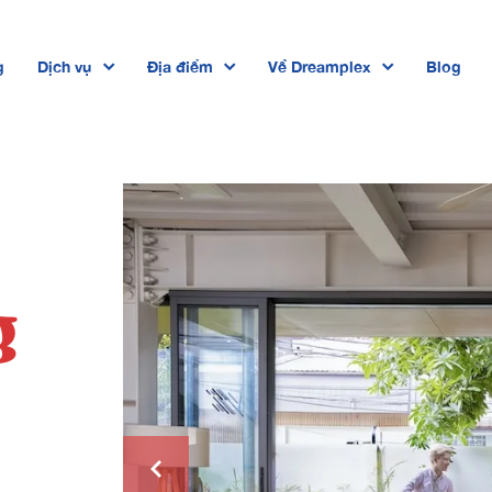
g
Dịch vụ
Địa điểm
Về Dreamplex
Blog
Dreamplex Private Trần Quốc Toản
Dreamplex Lê Hiến Mai
Dreamplex Ngô Quang Huy
Dreamplex Trần Quang Khải
g
Dreamplex Nguyễn Trung Ngạn
Dreamplex Thái Hà