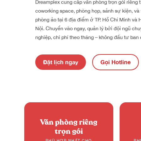
Dreamplex cung cấp văn phòng trọn gói riêng t
coworking space, phòng họp, sảnh sự kiện, và
phòng ảo tại 6 địa điểm ở TP. Hồ Chí Minh và 
Nội. Chuyển vào ngay, quản lý bởi đội ngũ ch
nghiệp, chi phí theo tháng – không đầu tư ban 
Đặt lịch ngay
Gọi Hotline
Văn phòng riêng
trọn gói
PHÙ HỢP NHẤT CHO
PH