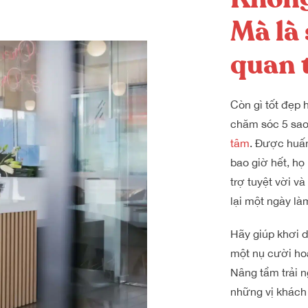
Mà là
quan 
Còn gì tốt đẹp
chăm sóc 5 sa
tâm
. Được huấn
bao giờ hết, họ
trợ tuyệt vời v
lại một ngày là
Hãy giúp khơi 
một nụ cười ho
Nâng tầm trải 
những vị khách 