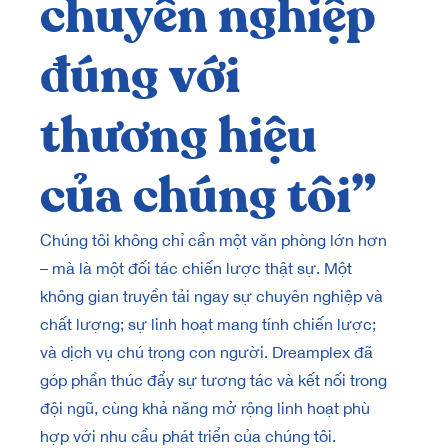
chuyên nghiệp
đ
đúng với
n
g
ng
thương hiệu
h
x
của chúng tôi”
Với m
g
lõi c
mời
thấy 
Chúng tôi không chỉ cần một văn phòng lớn hơn
việc 
– mà là một đối tác chiến lược thật sự. Một
Lợi
nhất 
không gian truyền tải ngay sự chuyên nghiệp và
là
huy đ
chất lượng; sự linh hoạt mang tính chiến lược;
một m
và dịch vụ chú trọng con người. Dreamplex đã
lâu
đồng 
góp phần thúc đẩy sự tương tác và kết nối trong
xếp c
đội ngũ, cùng khả năng mở rộng linh hoạt phù
công 
hợp với nhu cầu phát triển của chúng tôi.