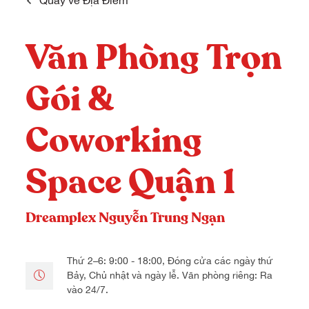
Quay về
Địa Điểm
Dreamplex Lê Hiến Mai
Dreamplex Ngô Quang Huy
Văn Phòng Trọn
Dreamplex Trần Quang Khải
Dreamplex Nguyễn Trung Ngạn
Gói &
Dreamplex Thái Hà
Vì sao nên chọn Dreamplex
Coworking
Blog
Kết nối
Hợp tác
Space Quận 1
Tuyển dụng
Đầu tư dự án
Liên hệ
Môi giới
Dreamplex Nguyễn Trung Ngạn
Referral
Thứ 2–6: 9:00 - 18:00, Đóng cửa các ngày thứ
Bảy, Chủ nhật và ngày lễ. Văn phòng riêng: Ra
vào 24/7.