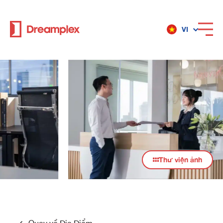
VI
Dịch vụ
Địa điểm
Về Dreamplex
Dreamplex
Địa điểm
Dreamplex Private Trần Quốc Toản