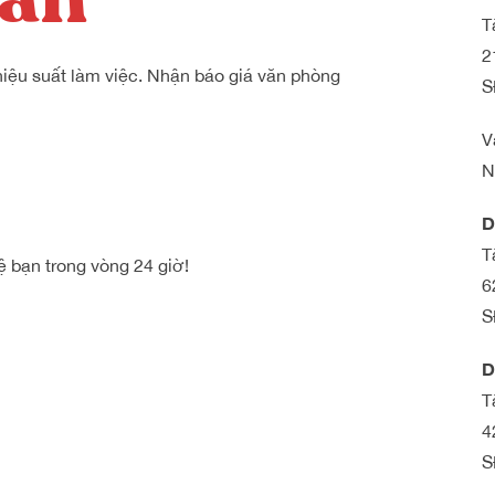
T
2
hiệu suất làm việc. Nhận báo giá văn phòng
S
V
N
D
T
ệ bạn trong vòng 24 giờ!
6
S
D
T
4
S