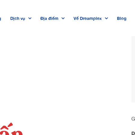
g
Dịch vụ
Địa điểm
Về Dreamplex
Blog
Dreamplex Private Trần Quốc Toản
Dreamplex Lê Hiến Mai
Dreamplex Ngô Quang Huy
Dreamplex Trần Quang Khải
Dreamplex Nguyễn Trung Ngạn
Dreamplex Thái Hà

vấn
D