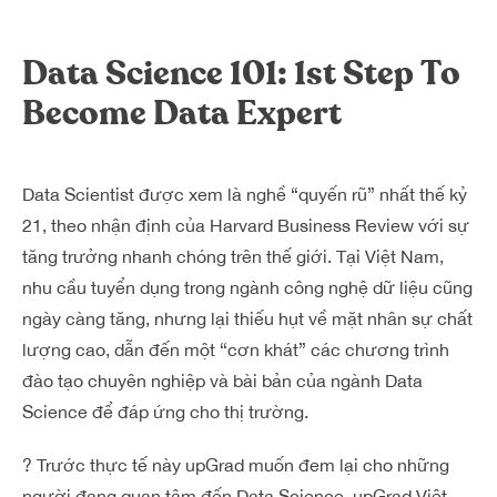
Dreamplex Lê Hiến Mai
Dreamplex Ngô Quang Huy
Data Science 101: 1st Step To
Dreamplex Trần Quang Khải
Become Data Expert
Dreamplex Nguyễn Trung Ngạn
Dreamplex Thái Hà
Vì sao nên chọn Dreamplex
Data Scientist được xem là nghề “quyến rũ” nhất thế kỷ
Blog
21, theo nhận định của Harvard Business Review với sự
tăng trưởng nhanh chóng trên thế giới. Tại Việt Nam,
Kết nối
Hợp tác
nhu cầu tuyển dụng trong ngành công nghệ dữ liệu cũng
Tuyển dụng
Đầu tư dự án
ngày càng tăng, nhưng lại thiếu hụt về mặt nhân sự chất
Liên hệ
Môi giới
lượng cao, dẫn đến một “cơn khát” các chương trình
đào tạo chuyên nghiệp và bài bản của ngành Data
Referral
Science để đáp ứng cho thị trường.
?
Trước thực tế này upGrad muốn đem lại cho những
người đang quan tâm đến Data Science, upGrad Việt