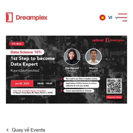
VI
Dịch vụ
Địa điểm
Về Dreamplex
Dreamplex
Địa điểm
Dreamplex Private Trần Quốc Toản
Quay về
Events