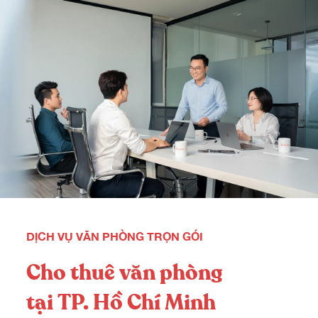
DỊCH VỤ VĂN PHÒNG TRỌN GÓI
Cho thuê
văn phòng
tại TP. Hồ Chí Minh