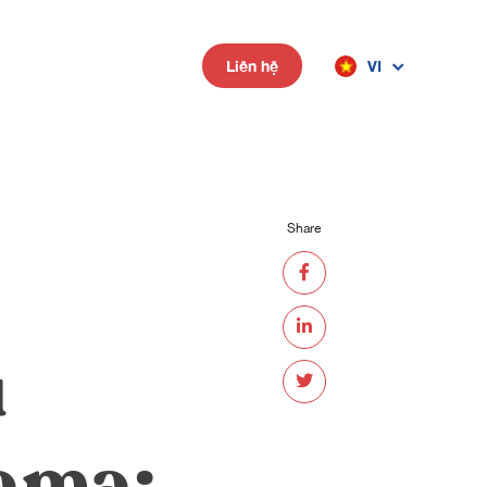
VI
Liên hệ
Share
u
ama: