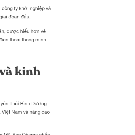
công ty khởi nghiệp và
giai đoạn đầu.
ân, được hiểu hơn về
điện thoại thông minh
 và kinh
uyên Thái Bình Dương
a Việt Nam và nâng cao
ống Mỹ, ông Obama nhấn