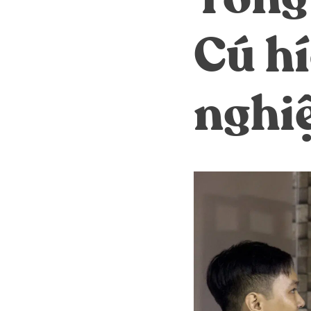
Cú h
nghi