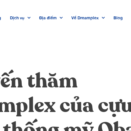
g
Dịch vụ
Địa điểm
Về Dreamplex
Blog
Dreamplex Private Trần Quốc Toản
Dreamplex Lê Hiến Mai
Dreamplex Ngô Quang Huy
ến thăm
Dreamplex Trần Quang Khải
Dreamplex Nguyễn Trung Ngạn
mplex của cự
Dreamplex Thái Hà
 thống mỹ Ob