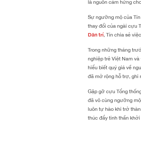
là nguồn cảm hứng cho
Sự ngưỡng mộ của Tín 
thay đổi của ngài cựu 
Dân trí
, Tín chia sẻ v
Trong những tháng trướ
nghiệp trẻ Việt Nam và
hiểu biết quý giá về n
đã mở rộng hỗ trợ, ghi 
Gặp gỡ cựu Tổng thống
đã vô cùng ngưỡng mộ s
luôn tự hào khi trở th
thúc đẩy tinh thần khở