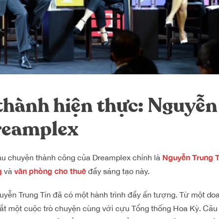
thành hiện thực: Nguyễn
reamplex
Nguyễn Trung T
câu chuyện thành công của Dreamplex chính là
g
văn phòng cho thuê
và
đầy sáng tạo này.
yễn Trung Tín đã có một hành trình đầy ấn tượng. Từ một doa
dắt một cuộc trò chuyện cùng với cựu Tổng thống Hoa Kỳ. Câu