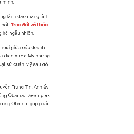
a mình.
ng lãnh đạo mang tính
Trao đổi với báo
 hết.
g hề ngẫu nhiên.
thoại giữa các doanh
đại diện nước Mỹ những
Đại sứ quán Mỹ sau đó
yễn Trung Tín. Anh ấy
 ông
Obama. Dreamplex
ủa ông Obama, góp phần