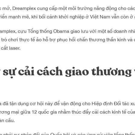
ệc mở, Dreamplex cung cấp một môi trường năng động cho các 
triển mạnh mẽ, khi bối cảnh khởi nghiệp ở Việt Nam vẫn còn ở 
amplex, cựu Tổng thống Obama giao lưu với một số doanh nh
trò chơi thực tế ảo hỗ trợ phục hồi chấn thương thần kinh và 
ắt laser.
sự cải cách giao thương
đã tận dụng cơ hội này để vận động cho Hiệp định Đối tác x
hương mại giữa 12 quốc gia nhằm thúc đẩy cải cách kinh tế củ
àn cầu.
ấp phải sự phản đối của Quốc hội và các ứng cử viên tổng th