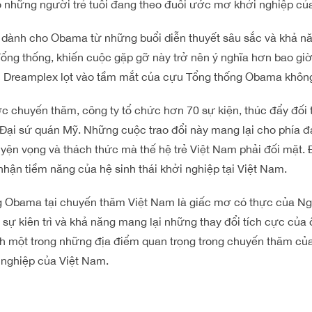
 những người trẻ tuổi đang theo đuổi ước mơ khởi nghiệp củ
dành cho Obama từ những buổi diễn thuyết sâu sắc và khả nă
Tổng thống, khiến cuộc gặp gỡ này trở nên ý nghĩa hơn bao giờ
iệc Dreamplex lọt vào tầm mắt của cựu Tổng thống Obama khôn
c chuyến thăm, công ty tổ chức hơn 70 sự kiện, thúc đẩy đối 
 Đại sứ quán Mỹ. Những cuộc trao đổi này mang lại cho phía 
guyện vọng và thách thức mà thế hệ trẻ Việt Nam phải đối mặt.
nhận tiềm năng của hệ sinh thái khởi nghiệp tại Việt Nam.
 Obama tại chuyến thăm Việt Nam là giấc mơ có thực của Ngu
ự kiên trì và khả năng mang lại những thay đổi tích cực của
ành một trong những địa điểm quan trọng trong chuyến thăm c
i nghiệp của Việt Nam.