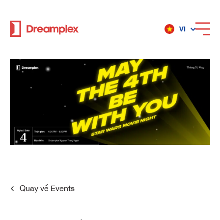
VI
Dịch vụ
Địa điểm
Về Dreamplex
Dreamplex
Quay về
Events
Địa điểm
Dreamplex Private Trần Quốc Toản