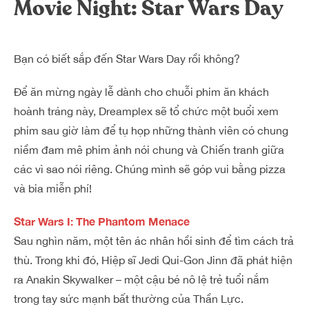
Movie Night: Star Wars Day
Dreamplex Lê Hiến Mai
Dreamplex Ngô Quang Huy
Dreamplex Trần Quang Khải
Bạn có biết sắp đến Star Wars Day rồi không?
Dreamplex Nguyễn Trung Ngạn
Dreamplex Thái Hà
Để ăn mừng ngày lễ dành cho chuỗi phim ăn khách
Vì sao nên chọn Dreamplex
hoành tráng này, Dreamplex sẽ tổ chức một buổi xem
Blog
phim sau giờ làm để tụ họp những thành viên có chung
niềm đam mê phim ảnh nói chung và Chiến tranh giữa
Kết nối
Hợp tác
các vì sao nói riêng. Chúng mình sẽ góp vui bằng pizza
Tuyển dụng
Đầu tư dự án
và bia miễn phí!
Liên hệ
Môi giới
Star Wars I: The Phantom Menace
Sau nghìn năm, một tên ác nhân hồi sinh để tìm cách trả
Referral
thù. Trong khi đó, Hiệp sĩ Jedi Qui-Gon Jinn đã phát hiện
ra Anakin Skywalker – một cậu bé nô lệ trẻ tuổi nắm
trong tay sức mạnh bất thường của Thần Lực.