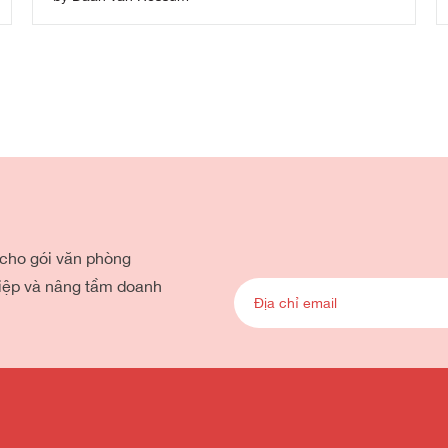
X
 cho gói văn phòng
iệp và nâng tầm doanh