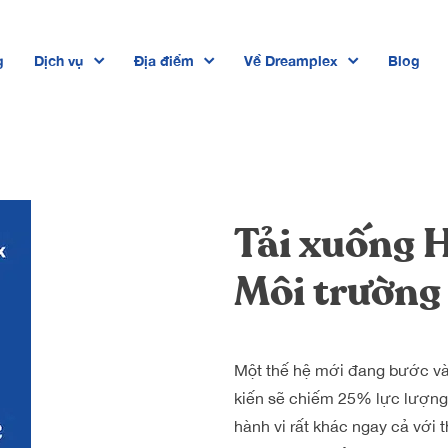
g
Dịch vụ
Địa điểm
Về Dreamplex
Blog
Dreamplex Private Trần Quốc Toản
Dreamplex Lê Hiến Mai
Dreamplex Ngô Quang Huy
Tải xuống 
Dreamplex Trần Quang Khải
Môi trường
Dreamplex Nguyễn Trung Ngạn
Dreamplex Thái Hà
Một thế hệ mới đang bước và
kiến sẽ chiếm 25% lực lượng 
hành vi rất khác ngay cả với t