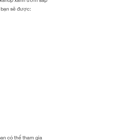
Workshop xanh ươm sắp
 bạn sẽ được:
bạn có thể tham gia