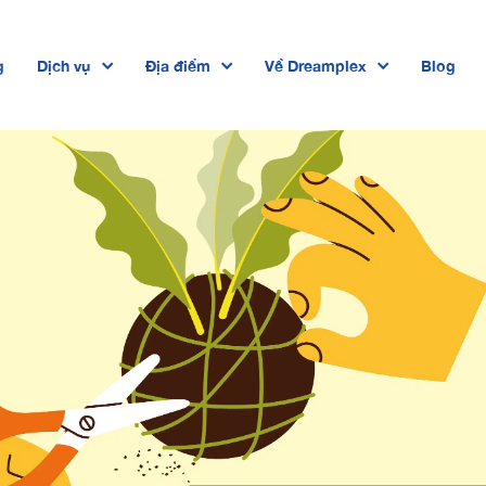
g
Dịch vụ
Địa điểm
Về Dreamplex
Blog
Dreamplex Private Trần Quốc Toản
Dreamplex Lê Hiến Mai
Dreamplex Ngô Quang Huy
Dreamplex Trần Quang Khải
Dreamplex Nguyễn Trung Ngạn
Dreamplex Thái Hà