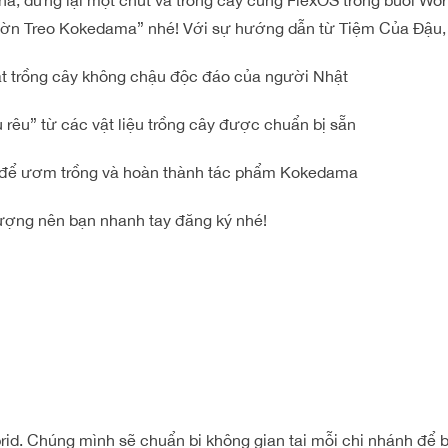
 hả, dừng lại một chút và trồng cây cùng FlexOS trong buổi 
ườn Treo Kokedama” nhé! Với sự hướng dẫn từ Tiệm Của Đậu,
ật trồng cây không chậu độc đáo của người Nhật
u rêu” từ các vật liệu trồng cây được chuẩn bị sẵn
để ươm trồng và hoàn thành tác phẩm Kokedama
ượng nên bạn nhanh tay đăng ký nhé!
rid. Chúng mình sẽ chuẩn bị không gian tại mỗi chi nhánh để 