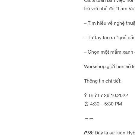
Giữa tuần làm việc hối
tới với chủ đề “Làm V
– Tìm hiểu về nghệ thu
– Tự tay tạo ra “quả cầ
– Chọn một mầm xanh 
Workshop giới hạn số l
Thông tin chi tiết:
? Thứ tư 26.10.2022
⏰ 4:30 – 5:30 PM
——
P/S:
Đây là sự kiện Hyb