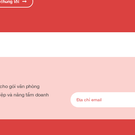
chúng tôi
X
 cho gói văn phòng
iệp và nâng tầm doanh