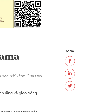
Share
dama
 dẫn bởi Tiệm Của Đậu
nh lặng và gieo trồng