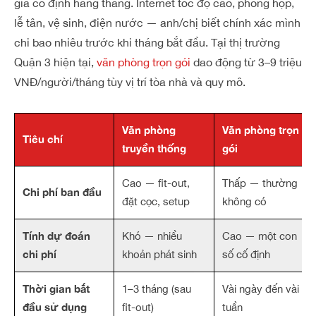
giá cố định hàng tháng. Internet tốc độ cao, phòng họp,
lễ tân, vệ sinh, điện nước — anh/chị biết chính xác mình
chi bao nhiêu trước khi tháng bắt đầu. Tại thị trường
Quận 3 hiện tại,
văn phòng trọn gói
dao động từ 3–9 triệu
VNĐ/người/tháng tùy vị trí tòa nhà và quy mô.
Văn phòng
Văn phòng trọn
Tiêu chí
truyền thống
gói
Cao — fit-out,
Thấp — thường
Chi phí ban đầu
đặt cọc, setup
không có
Tính dự đoán
Khó — nhiều
Cao — một con
chi phí
khoản phát sinh
số cố định
Thời gian bắt
1–3 tháng (sau
Vài ngày đến vài
đầu sử dụng
fit-out)
tuần