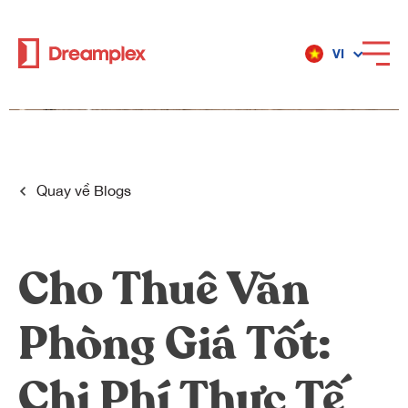
VI
Dịch vụ
Địa điểm
Quay về
Blogs
Về Dreamplex
Cho Thuê Văn
Phòng Giá Tốt:
Dreamplex
Địa điểm
Chi Phí Thực Tế
Dreamplex Private Trần Quốc Toản