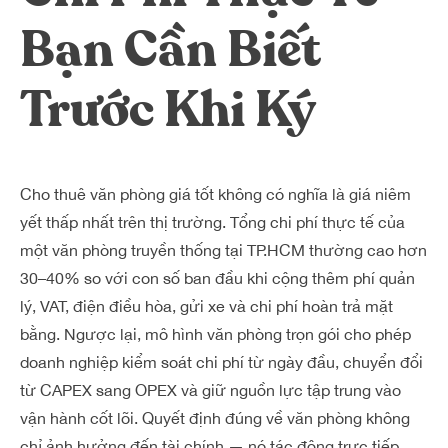
Dreamplex Lê Hiến Mai
Bạn Cần Biết
Dreamplex Ngô Quang Huy
Dreamplex Trần Quang Khải
Trước Khi Ký
Dreamplex Nguyễn Trung Ngạn
Dreamplex Thái Hà
Vì sao nên chọn Dreamplex
Blog
Cho thuê văn phòng giá tốt không có nghĩa là giá niêm
yết thấp nhất trên thị trường. Tổng chi phí thực tế của
Kết nối
Hợp tác
một văn phòng truyền thống tại TP.HCM thường cao hơn
Tuyển dụng
Đầu tư dự án
30–40% so với con số ban đầu khi cộng thêm phí quản
Liên hệ
Môi giới
lý, VAT, điện điều hòa, gửi xe và chi phí hoàn trả mặt
bằng. Ngược lại, mô hình văn phòng trọn gói cho phép
doanh nghiệp kiểm soát chi phí từ ngày đầu, chuyển đổi
Referral
từ CAPEX sang OPEX và giữ nguồn lực tập trung vào
vận hành cốt lõi. Quyết định đúng về văn phòng không
chỉ ảnh hưởng đến tài chính — nó tác động trực tiếp