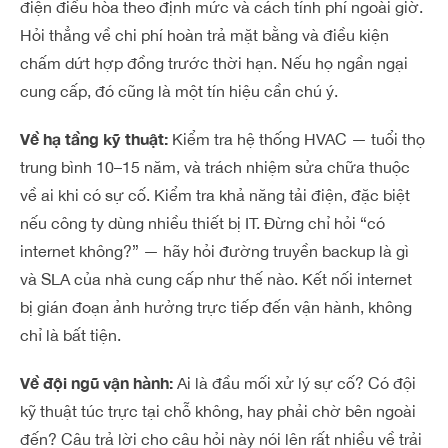
điện điều hòa theo định mức và cách tính phí ngoài giờ.
Hỏi thẳng về chi phí hoàn trả mặt bằng và điều kiện
chấm dứt hợp đồng trước thời hạn. Nếu họ ngần ngại
cung cấp, đó cũng là một tín hiệu cần chú ý.
Về hạ tầng kỹ thuật:
Kiểm tra hệ thống HVAC — tuổi thọ
trung bình 10–15 năm, và trách nhiệm sửa chữa thuộc
về ai khi có sự cố. Kiểm tra khả năng tải điện, đặc biệt
nếu công ty dùng nhiều thiết bị IT. Đừng chỉ hỏi “có
internet không?” — hãy hỏi đường truyền backup là gì
và SLA của nhà cung cấp như thế nào. Kết nối internet
bị gián đoạn ảnh hưởng trực tiếp đến vận hành, không
chỉ là bất tiện.
Về đội ngũ vận hành:
Ai là đầu mối xử lý sự cố? Có đội
kỹ thuật túc trực tại chỗ không, hay phải chờ bên ngoài
đến? Câu trả lời cho câu hỏi này nói lên rất nhiều về trải