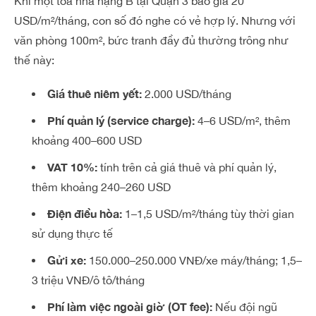
Khi một tòa nhà hạng B tại Quận 3 báo giá 20
USD/m²/tháng, con số đó nghe có vẻ hợp lý. Nhưng với
văn phòng 100m², bức tranh đầy đủ thường trông như
thế này:
Giá thuê niêm yết:
2.000 USD/tháng
Phí quản lý (service charge):
4–6 USD/m², thêm
khoảng 400–600 USD
VAT 10%:
tính trên cả giá thuê và phí quản lý,
thêm khoảng 240–260 USD
Điện điều hòa:
1–1,5 USD/m²/tháng tùy thời gian
sử dụng thực tế
Gửi xe:
150.000–250.000 VNĐ/xe máy/tháng; 1,5–
3 triệu VNĐ/ô tô/tháng
Phí làm việc ngoài giờ (OT fee):
Nếu đội ngũ