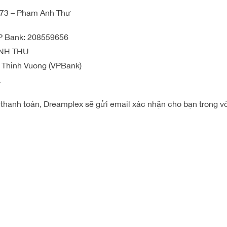
73 – Phạm Anh Thư
P Bank: 208559656
ANH THU
Thinh Vuong (VPBank)
L
 thanh toán, Dreamplex sẽ gửi email xác nhận cho bạn trong v