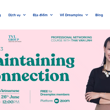
g
Dịch vụ
Địa điểm
Về Dreamplex
Blog
Dreamplex Private Trần Quốc Toản
Dreamplex Lê Hiến Mai
Dreamplex Ngô Quang Huy
Dreamplex Trần Quang Khải
Dreamplex Nguyễn Trung Ngạn
Dreamplex Thái Hà