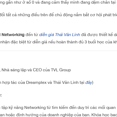
ng gần như ở số 0 và đang cảm thấy mình đang dậm chân tại 
i tất cả những điều trên để chủ động nắm bắt cơ hội phát tr
l Networking
đến từ
diễn giả Thái Vân Linh
đã được thiết kế d
hận đặc biệt từ diễn giả nếu hoàn thành đủ 3 buổi học của k
, Nhà sáng lập và CEO của TVL Group
n hợp tác của Dreamplex và Thái Vân Linh tại
đây
)
:
c tập kỹ năng Networking từ tìm kiếm đến duy trì các mối quan
bạn hoặc định hướng của doanh nghiệp của bạn. Khóa học bao