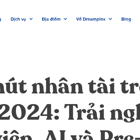
g
Dịch vụ
Địa điểm
Về Dreamplex
Blog
Dreamplex Private Trần Quốc Toản
Dreamplex Lê Hiến Mai
Dreamplex Ngô Quang Huy
út nhân tài t
Dreamplex Trần Quang Khải
Dreamplex Nguyễn Trung Ngạn
2024: Trải n
Dreamplex Thái Hà
iên, AI và Pre