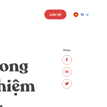
VI
Liên hệ
Share
rong
ghiệm
-