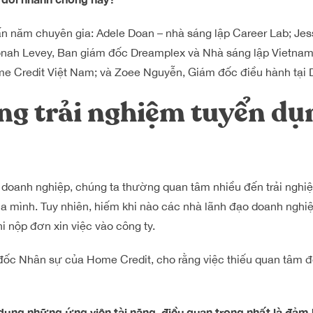
 năm chuyên gia: Adele Doan – nhà sáng lập Career Lab; Jes
Jonah Levey, Ban giám đốc Dreamplex và Nhà sáng lập Vietnam
 Credit Việt Nam; và Zoee Nguyễn, Giám đốc điều hành tại 
ựng trải nghiệm tuyển dụ
doanh nghiệp, chúng ta thường quan tâm nhiều đến trải nghi
a mình. Tuy nhiên, hiếm khi nào các nhà lãnh đạo doanh nghiệp
i nộp đơn xin việc vào công ty.
ốc Nhân sự của Home Credit, cho rằng việc thiếu quan tâm đ
n dụng những ứng viên tài năng, điều quan trọng nhất là đảm