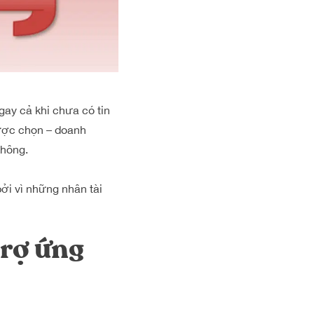
ngay cả khi chưa có tin
ược chọn – doanh
không.
bởi vì những nhân tài
trợ ứng