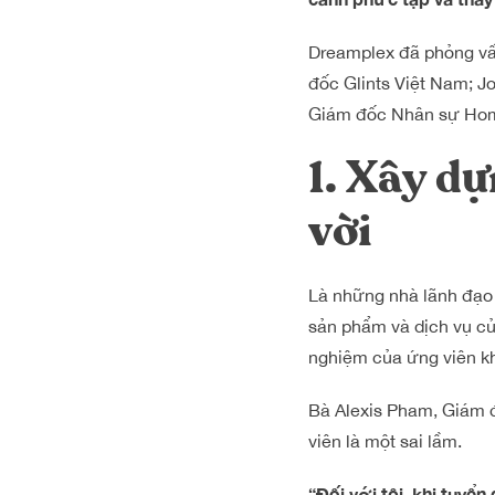
Dreamplex đã phỏng vấn
đốc Glints Việt Nam; 
Giám đốc Nhân sự Home
1. Xây d
vời
Là những nhà lãnh đạo 
sản phẩm và dịch vụ củ
nghiệm của ứng viên kh
Bà Alexis Pham, Giám đ
viên là một sai lầm.
“Đối với tôi, khi tuyể