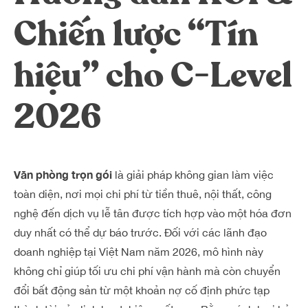
Dreamplex Lê Hiến Mai
Chiến lược “Tín
Dreamplex Ngô Quang Huy
Dreamplex Trần Quang Khải
hiệu” cho C-Level
Dreamplex Nguyễn Trung Ngạn
Dreamplex Thái Hà
2026
Vì sao nên chọn Dreamplex
Blog
Kết nối
Hợp tác
Văn phòng trọn gói
là giải pháp không gian làm việc
Tuyển dụng
Đầu tư dự án
toàn diện, nơi mọi chi phí từ tiền thuê, nội thất, công
Liên hệ
Môi giới
nghệ đến dịch vụ lễ tân được tích hợp vào một hóa đơn
duy nhất có thể dự báo trước. Đối với các lãnh đạo
Referral
doanh nghiệp tại Việt Nam năm 2026, mô hình này
không chỉ giúp tối ưu chi phí vận hành mà còn chuyển
đổi bất động sản từ một khoản nợ cố định phức tạp