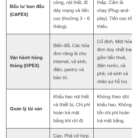
công, nội thất, đi
thấp. Cắm là
Đầu tư ban đầu
dây mạng và tiền
chạy (Plug-and-
(CAPEX)
cọc (thường 3 – 6
play). Tiền cọc tối
tháng).
thiểu.
Cố định. Một hóa
Biến đổi. Các hóa
đơn duy nhất bao
đơn riêng lẻ cho
Vận hành hàng
gồm tiền thuê,
internet, vệ sinh,
tháng (OPEX)
điện nước, cà
điện, pantry và
phê, vệ sinh và
bảo trì.
nhân sự hỗ trợ.
Khấu hao nội thất
Không theo dõi
và thiết bị. Chi phí
khấu hao. Không
Quản lý tài sản
hoàn trả mặt
tốn chi phí hoàn
bằng khi rời đi.
trả mặt bằng.
Cao. Phá vỡ hợp