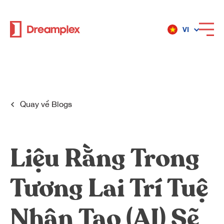
VI
Dịch vụ
Địa điểm
Quay về
Blogs
Về Dreamplex
Liệu Rằng Trong
Tương Lai Trí Tuệ
Dreamplex
Địa điểm
Nhân Tạo (AI) Sẽ
Dreamplex Private Trần Quốc Toản