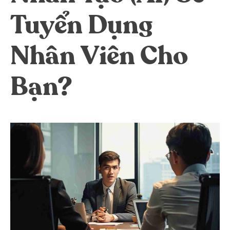
Dreamplex Lê Hiến Mai
Tuyển Dụng
Dreamplex Ngô Quang Huy
Dreamplex Trần Quang Khải
Nhân Viên Cho
Dreamplex Nguyễn Trung Ngạn
Dreamplex Thái Hà
Bạn?
Vì sao nên chọn Dreamplex
Blog
Kết nối
Hợp tác
Tuyển dụng
Đầu tư dự án
Liên hệ
Môi giới
Referral