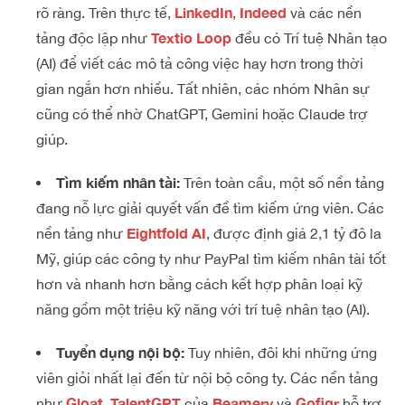
LinkedIn
Indeed
rõ ràng. Trên thực tế,
,
và các nền
Textio Loop
tảng độc lập như
đều có Trí tuệ Nhân tạo
(AI) để viết các mô tả công việc hay hơn trong thời
gian ngắn hơn nhiều. Tất nhiên, các nhóm Nhân sự
cũng có thể nhờ ChatGPT, Gemini hoặc Claude trợ
giúp.
Tìm kiếm nhân tài:
Trên toàn cầu, một số nền tảng
đang nỗ lực giải quyết vấn đề tìm kiếm ứng viên. Các
Eightfold AI
nền tảng như
, được định giá 2,1 tỷ đô la
Mỹ, giúp các công ty như PayPal tìm kiếm nhân tài tốt
hơn và nhanh hơn bằng cách kết hợp phân loại kỹ
năng gồm một triệu kỹ năng với trí tuệ nhân tạo (AI).
Tuyển dụng nội bộ:
Tuy nhiên, đôi khi những ứng
viên giỏi nhất lại đến từ nội bộ công ty. Các nền tảng
Gloat
TalentGPT
Beamery
Gofigr
như
,
của
và
hỗ trợ