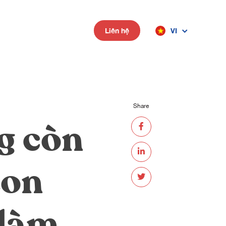
VI
Liên hệ
Share
g còn
zon
 làm