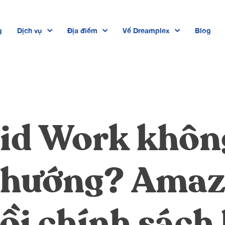
g
Dịch vụ
Địa điểm
Về Dreamplex
Blog
Dreamplex Private Trần Quốc Toản
Dreamplex Lê Hiến Mai
Dreamplex Ngô Quang Huy
id Work khôn
Dreamplex Trần Quang Khải
Dreamplex Nguyễn Trung Ngạn
u hướng? Ama
Dreamplex Thái Hà
ồi chính sách