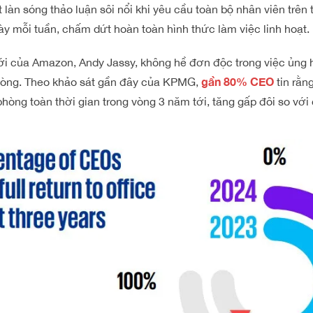
àn sóng thảo luận sôi nổi khi yêu cầu toàn bộ nhân viên trên t
ày mỗi tuần, chấm dứt hoàn toàn hình thức làm việc linh hoạt.
 của Amazon, Andy Jassy, không hề đơn độc trong việc ủng hộ
gần 80% CEO
 phòng. Theo khảo sát gần đây của KPMG,
tin rằn
n phòng toàn thời gian trong vòng 3 năm tới, tăng gấp đôi so vớ