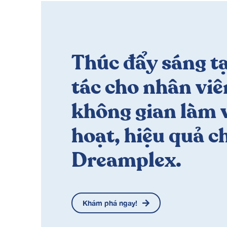
Thúc đẩy sáng t
tác cho nhân viê
không gian làm v
hoạt, hiệu quả ch
Dreamplex.
Khám phá ngay!