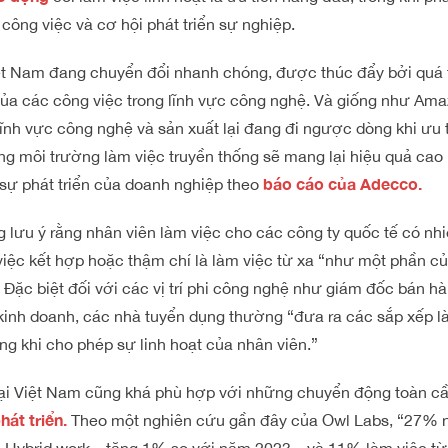
công việc và cơ hội phát triển sự nghiệp.
ệt Nam đang chuyển đổi nhanh chóng, được thúc đẩy bởi quá tr
ủa các công việc trong lĩnh vực công nghệ. Và giống như Amaz
lĩnh vực công nghệ và sản xuất lại đang đi ngược dòng khi ưu 
rằng môi trường làm việc truyền thống sẽ mang lại hiệu quả ca
báo cáo của Adecco
.
 sự phát triển của doanh nghiệp theo
g lưu ý rằng nhân viên làm việc cho các công ty quốc tế có n
ệc kết hợp hoặc thậm chí là làm việc từ xa “như một phần củ
 Đặc biệt đối với các vị trí phi công nghệ như giám đốc bán h
 kinh doanh, các nhà tuyển dụng thường “đưa ra các sắp xếp l
ng khi cho phép sự linh hoạt của nhân viên.”
ại Việt Nam cũng khá phù hợp với những chuyển động toàn cầ
hát triển
.
Theo một nghiên cứu gần đây của Owl Labs, “27% 
ức Hybrid work—tăng 1% so với năm 2023—và 11% làm việc từ