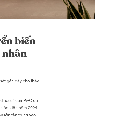
yển biến
a nhân
sát gần đây cho thấy
eadiness” của PwC dự
 nhiên, đến năm 2024,
ần lớn tập trung vào