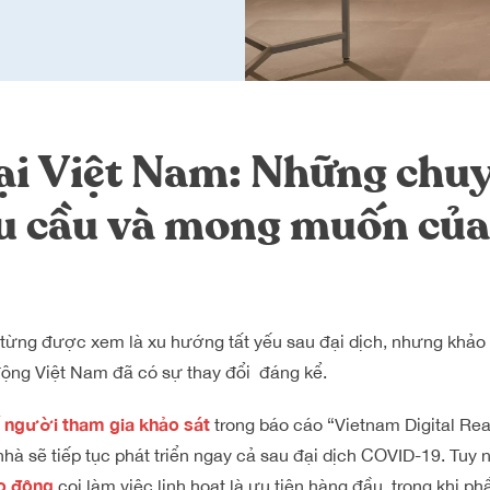
tại Việt Nam: Những chu
u cầu và mong muốn củ
từng được xem là xu hướng tất yếu sau đại dịch, nhưng khảo 
động Việt Nam đã có sự thay đổi đáng kể.
 người tham gia khảo sát
trong báo cáo “Vietnam Digital R
nhà sẽ tiếp tục phát triển ngay cả sau đại dịch COVID-19. Tuy
o động
coi làm việc linh hoạt là ưu tiên hàng đầu, trong khi ph