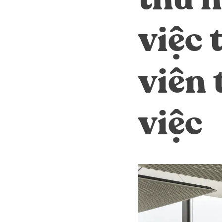
việc 
viên 
việc