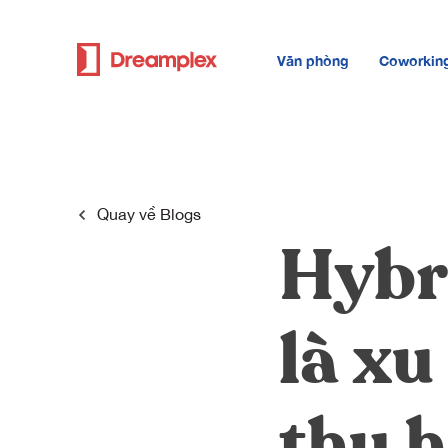
Văn phòng
Coworkin
Quay về
Blogs
Hybr
là x
thu h