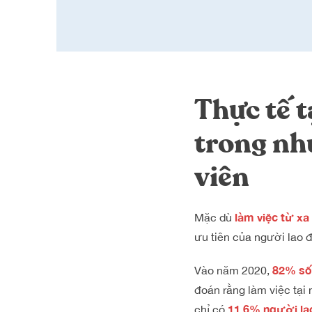
Thực tế 
trong nh
viên
làm việc từ xa
Mặc dù
ưu tiên của người lao 
82% số
Vào năm 2020,
đoán rằng làm việc tại 
11,6% người la
chỉ có