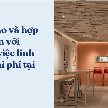
ạo và hợp
n với
iệc linh
i phí tại