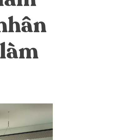
 nhân
 làm