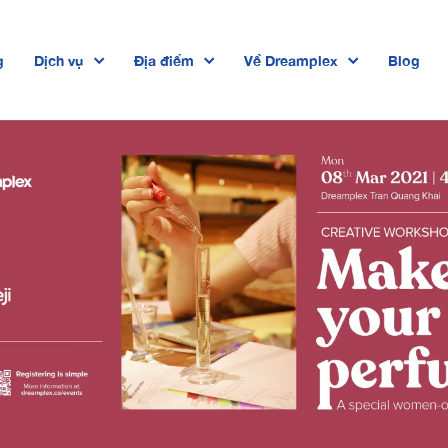
g
Dịch vụ
Địa điểm
Về Dreamplex
Blog
Dreamplex Private Trần Quốc Toản
Dreamplex Lê Hiến Mai
Dreamplex Ngô Quang Huy
Dreamplex Trần Quang Khải
Dreamplex Nguyễn Trung Ngạn
Dreamplex Thái Hà