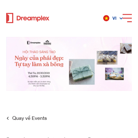
VI
Dịch vụ
Địa điểm
Về Dreamplex
Dreamplex
Quay về
Events
Địa điểm
Dreamplex Private Trần Quốc Toản