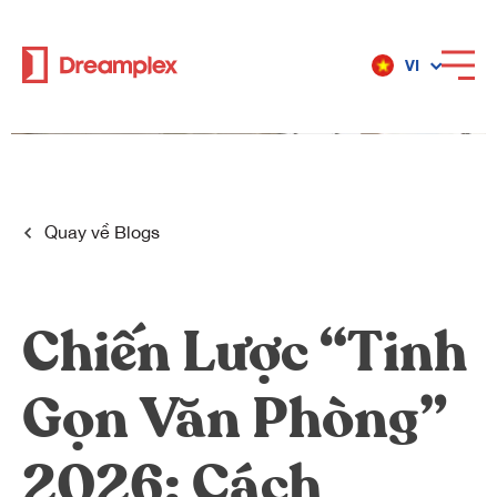
VI
Dịch vụ
Địa điểm
Quay về
Blogs
Về Dreamplex
Chiến Lược “Tinh
Gọn Văn Phòng”
Dreamplex
Địa điểm
2026: Cách
Dreamplex Private Trần Quốc Toản