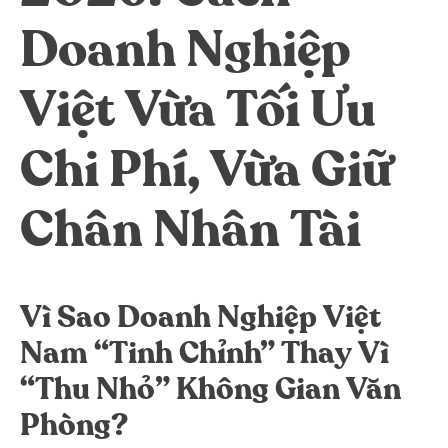
Dreamplex Lê Hiến Mai
Doanh Nghiệp
Dreamplex Ngô Quang Huy
Dreamplex Trần Quang Khải
Việt Vừa Tối Ưu
Dreamplex Nguyễn Trung Ngạn
Dreamplex Thái Hà
Chi Phí, Vừa Giữ
Vì sao nên chọn Dreamplex
Blog
Chân Nhân Tài
Kết nối
Hợp tác
Tuyển dụng
Đầu tư dự án
Liên hệ
Môi giới
Vì Sao Doanh Nghiệp Việt
Nam “Tinh Chỉnh” Thay Vì
Referral
“Thu Nhỏ” Không Gian Văn
Phòng?