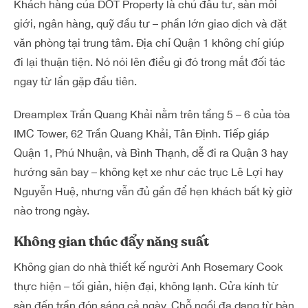
Khách hàng của DOT Property là chủ đầu tư, sàn môi
giới, ngân hàng, quỹ đầu tư – phần lớn giao dịch và đặt
văn phòng tại trung tâm. Địa chỉ Quận 1 không chỉ giúp
đi lại thuận tiện. Nó nói lên điều gì đó trong mắt đối tác
ngay từ lần gặp đầu tiên.
Dreamplex Trần Quang Khải nằm trên tầng 5 – 6 của tòa
IMC Tower, 62 Trần Quang Khải, Tân Định. Tiếp giáp
Quận 1, Phú Nhuận, và Bình Thạnh, dễ đi ra Quận 3 hay
hướng sân bay – không kẹt xe như các trục Lê Lợi hay
Nguyễn Huệ, nhưng vẫn đủ gần để hẹn khách bất kỳ giờ
nào trong ngày.
Không gian thúc đẩy năng suất
Không gian do nhà thiết kế người Anh Rosemary Cook
thực hiện – tối giản, hiện đại, không lạnh. Cửa kính từ
sàn đến trần đón sáng cả ngày. Chỗ ngồi đa dạng từ bàn