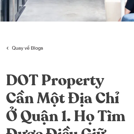
Dreamplex Lê Hiến Mai
Dreamplex Ngô Quang Huy
Dreamplex Trần Quang Khải
Dreamplex Nguyễn Trung Ngạn
Dreamplex Thái Hà
Vì sao nên chọn Dreamplex
Quay về
Blogs
Blog
Kết nối
Hợp tác
DOT Property
Tuyển dụng
Đầu tư dự án
Liên hệ
Môi giới
Cần Một Địa Chỉ
Ở Quận 1. Họ Tìm
Referral