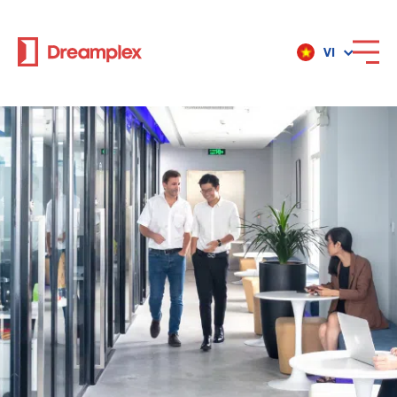
VI
Dịch vụ
Địa điểm
Về Dreamplex
Dreamplex
Địa điểm
Dreamplex Private Trần Quốc Toản