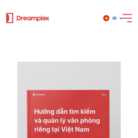
VI
Dịch vụ
Địa điểm
Về Dreamplex
Dreamplex
Địa điểm
Dreamplex Private Trần Quốc Toản